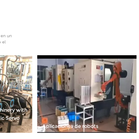
 en un
 el
hinery with
ic Servo
Aplicaciones de robots