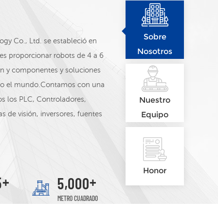
Sobre
y Co., Ltd. se estableció en
Nosotros
es proporcionar robots de 4 a 6
sión y componentes y soluciones
odo el mundo.Contamos con una
s los PLC, Controladores,
Nuestro
s de visión, inversores, fuentes
Equipo
es y otros productos.
Schneider, Siemens, ABB,
Instrument, Autonics, MEAN
Nuestro equipo de ventas: Eri
Honor
+
+
,
5
5
0
0
0
Patrick, Mandy, Esmer, Valor
METRO CUADRADO