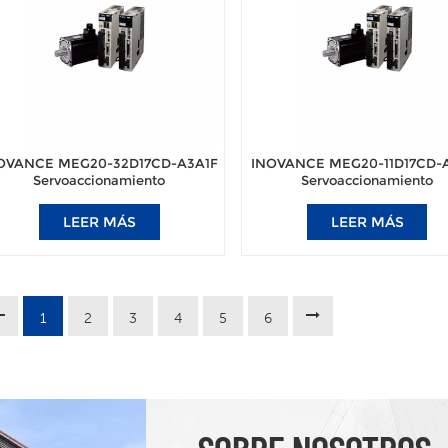
OVANCE MEG20-32D17CD-A3A1F
INOVANCE MEG20-11D17CD-
Servoaccionamiento
Servoaccionamiento
ectrohidráulico para máquina de
electrohidráulico para máqui
moldeo por inyección
moldeo por inyección
LEER MÁS
LEER MÁS
1
2
3
4
5
6