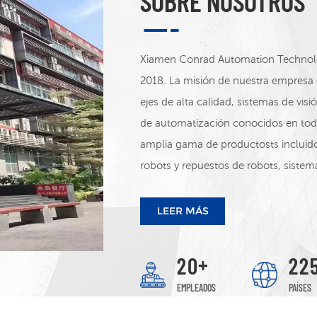
SOBRE NOSOTROS
Xiamen Conrad Automation Technolog
2018. La misión de nuestra empresa 
ejes de alta calidad, sistemas de vi
de automatización conocidos en t
amplia gama de productosts incluido
robots y repuestos de robots, sistema
de alimentación conmutadas, sensor
Distribuimos las siguientes marcas: 
LEER MÁS
STEP&ADTECH, INOVANCE, WINTERS 
WELL, ETC.
+
2
0
2
2
EMPLEADOS
PAÍSES