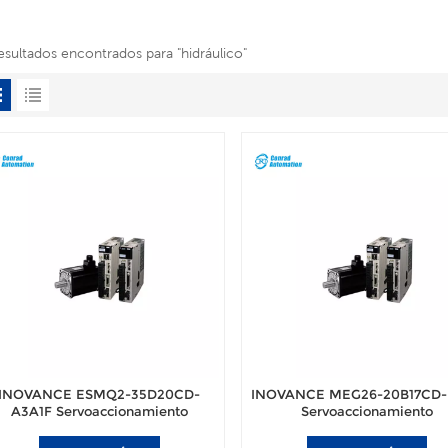
esultados encontrados para "hidráulico"
INOVANCE ESMQ2-35D20CD-
INOVANCE MEG26-20B17CD-
A3A1F Servoaccionamiento
Servoaccionamiento
ectrohidráulico para máquina de
electrohidráulico para máqui
moldeo por inyección
moldeo por inyección