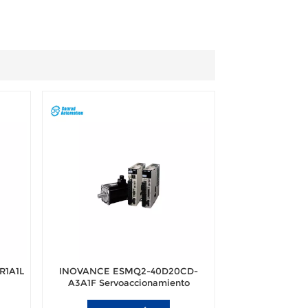
R1A1L
INOVANCE ESMQ2-40D20CD-
A3A1F Servoaccionamiento
na de
electrohidráulico para máquina de
moldeo por inyección