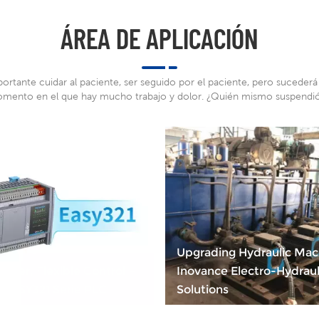
ÁREA DE APLICACIÓN
portante cuidar al paciente, ser seguido por el paciente, pero sucederá
mento en el que hay mucho trabajo y dolor. ¿Quién mismo suspendió
baloncesto?
Upgrading Hydraulic Mac
wer, Flexible Control —
Inovance Electro-Hydraul
EASY321 Serie PLC
Solutions