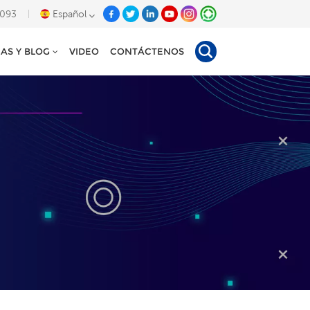
8093
Español
IAS Y BLOG
VIDEO
CONTÁCTENOS
English
Deutsch
Español
Tiếng Việt