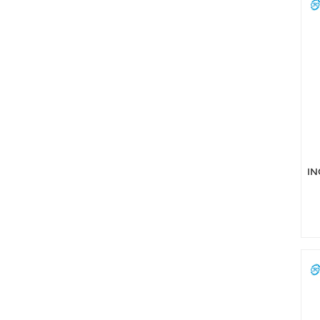
unidad DeviceNet
original, nuevo
material plástico.
IN
el