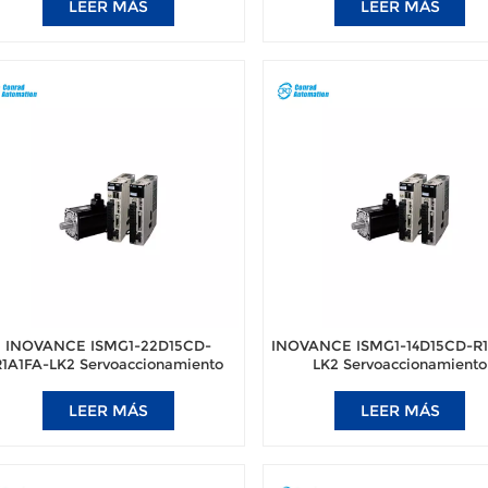
LEER MÁS
LEER MÁS
INOVANCE ISMG1-22D15CD-
INOVANCE ISMG1-14D15CD-R1
R1A1FA-LK2 Servoaccionamiento
LK2 Servoaccionamiento
ectrohidráulico para máquina de
electrohidráulico para máqui
moldeo por inyección
moldeo por inyección
LEER MÁS
LEER MÁS