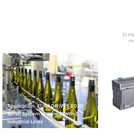
Es im
mo
Application: EURADRIVES SD20
Servo System in Wine Bottling
Compact Po
Industrial Lines
INOVANCE 