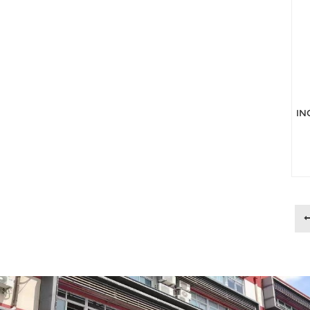
IN
el