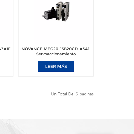
A3A1F
INOVANCE MEG20-15B20CD-A3A1L
Servoaccionamiento
na de
electrohidráulico para máquina de
moldeo por inyección
LEER MÁS
Un Total De
6
Paginas