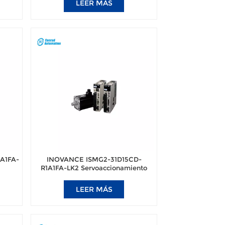
LEER MÁS
A1FA-
INOVANCE ISMG2-31D15CD-
R1A1FA-LK2 Servoaccionamiento
na de
electrohidráulico para máquina de
moldeo por inyección
LEER MÁS