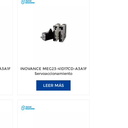
A3A1F
INOVANCE MEG23-41D17CD-A3A1F
Servoaccionamiento
na de
electrohidráulico para máquina de
moldeo por inyección
LEER MÁS