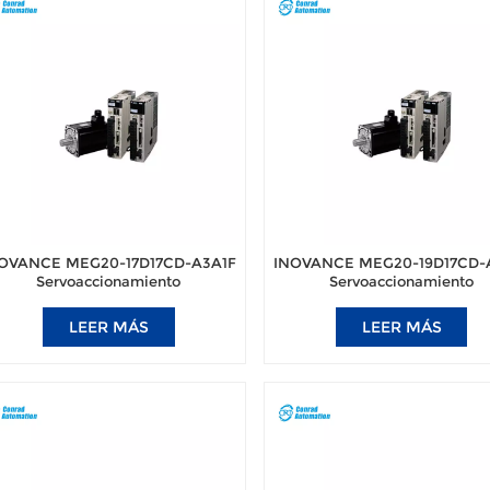
OVANCE MEG20-17D17CD-A3A1F
INOVANCE MEG20-19D17CD-
Servoaccionamiento
Servoaccionamiento
ectrohidráulico para máquina de
electrohidráulico para máqui
moldeo por inyección
moldeo por inyección
LEER MÁS
LEER MÁS