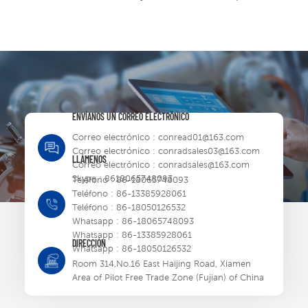
ENVÍANOS UN CORREO ELECTRÓNICO
Correo electrónico :
conread01@163.com
Correo electrónico :
conradsales03@163.com
LLÁMENOS
Correo electrónico :
conradsales@163.com
Skype :
8618065748093
Teléfono :
86-18065748093
Teléfono :
86-13385928061
Teléfono :
86-18050126532
Whatsapp :
86-18065748093
Whatsapp :
86-13385928061
DIRECCIÓN
Whatsapp :
86-18050126532
Room 314,No.16 East Haijing Road, Xiamen
Area of Pilot Free Trade Zone (Fujian) of China