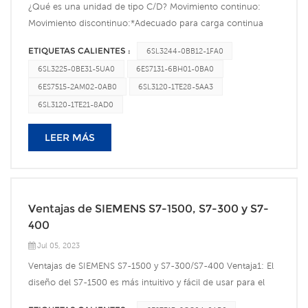
¿Qué es una unidad de tipo C/D? Movimiento continuo:
2AB1ET200SP 6ES7288-1ST40-0AA16SL3210-5FE11-
Movimiento discontinuo:*Adecuado para carga continua
5UA06ES7131-6BF00-0DA0 6ES7288-1ST60-0AA11FL6062-
*Adecuado para Alta dinámica intermitente
1AC61-2AA16ES7135-6GB00-0BA1 6ES7288-5CM01-
ETIQUETAS CALIENTES :
6SL3244-0BB12-1FA0
carga*Sobrecarga de corriente máxima a corto plazo 200%
0AA06SL3210-5FB10-4UA16ES7155-6AU01-0CNO 6ES7288-
6SL3225-0BE31-5UA0
6ES7131-6BH01-0BA0
*Sobrecarga de corriente máxima a corto plazo 300%*MLFB:
3ARO4-0AA01FL6042-2AF21-1AB1HMI 6ES7288-3AM03-
6ES7515-2AM02-0AB0
6SL3120-1TE28-5AA3
6SL3120-xTExx-xACx *MLFB: 6SL3120-xTExx-xADx Módulo
0AA01FL6064-1AC61-2AB16AV2124-0GC01-0AX0 6ES7288-
de motor del tamaño de un libro, tipo C/D, de 3 A a 30
6SL3120-1TE21-8AD0
3AR02-0AAO1FL6067-1AC61-2AA16AV2123-2MA03-
A.Corriente nominal3A5A9A18 A30AMódulo de motor
0AX0 6ES7288-2QR16-0AA01FL6034-2AF21-1LA1Productos
LEER MÁS
único3A/9A50 mm5A/15A50 mm9A/27 A50 mm 18 A/54 A 50
de baja tensión de Siemens6ES7288-5BA01-0AAO6SL3210-
mm 30 A/90A 100 mmMódulo de motor
5FE11-01F03RK 3SK 3TC 3UF 3UG 3RW 3RV23RT23RA 3RF
doble2x3A/2x9A50 mm2x5A/2x15A50 mm2x9A/2x27A50 mm2x18A/2
3RN 3RP 3RQ 5TH5SY HECHO EN CHINA6ES7288-2DE16-
nominal/Corriente máxima, AAncho de la estructura: 50 mm
0AA01FL6042-1AF61-2AB1 分 双 附
o 100 mm Tipo CMódulo de motor único18A/36 A50
Ventajas de SIEMENS S7-1500, S7-300 y S7-
什/5SP/5SM2/6/5SV/5SJ/5SU1/
mm30A/56 A100 mmMódulo de motor
400
3NA/3NH/3NE/3NC/3ND6ES7288-3AQ02-0AA01FL6034-
doble2x18A/2x36A100 mm El ancho y la profundidad de la
2AF21-1LB16ES7288-5AQ01-0AA06FX3002-5CK01-
Jul 05, 2023
unidad no cambian. A medida queLa toma del cable de
1AD06ES7288-1SR20-0AA16SL3210-5FE10-
Ventajas de SIEMENS S7-1500 y S7-300/S7-400 Ventaja1: El
alimentación se ha movido hacia arriba, por lo que la altura
4UF05SD7/5TL1/5TE/5TT/8GB6ES7288-2QT16-
diseño del S7-1500 es más intuitivo y fácil de usar para el
podría reducirse en 70 mm. Es 100% compacto y el panel
0AA01FL6032-2AF21-1MB13WT6ES7288-3AE08-
personal del proyecto. Su módulo es ligeramente más
trasero de tipo C/D es mucho más grueso. Ventilador fácil
0AA01FL6042-2AF21-1MA13WL6ES7288-1ST30-