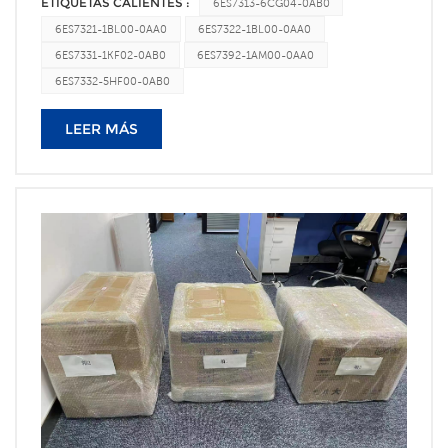
ETIQUETAS CALIENTES :
6ES7313-6CG04-0AB0
grande que el del S7-300, su estructura es similar, el
de cambiar Hoja de conversión de modelosTipo de
0AA16SL3210-5FB10-2UA23RK3VA/3VM/3VT86ES7288-
6ES7321-1BL00-0AA0
6ES7322-1BL00-0AA0
conector frontal cuenta con espacio para el cableado y
accionamientoTipo actualtipo D Conducirtipo
7DP01-0AA06SL3210-5FB10-21F23RK1301-0AB13-
6ES7331-1KF02-0AB0
6ES7392-1AM00-0AA0
proporciona componentes de alimentación especiales, un
C ConducirMódulos de motor único, 3A6SL3120-1TE13-
0AA25º6ES7288-1SR40-0AA1FL6062-1AC61-2LA13RK1301-
soporte de blindaje y una tarjeta de cableado, lo que facilita
6ES7332-5HF00-0AB0
0AA4 (3倍过载)6SL3120-1TE13-0AD0 Módulos de motor
0AB13-0AA45SL6ES7288-2DT08-0AA0G1203RK1301-0BB10-
el cableado y aumenta la fiabilidad. Además, gracias a la
individual, 5A6SL3120-1TE15-0AA4 (3倍过载)6SL3120-1TE15-
1AB43KC 5TR6ES7288-3AQ04-0AA06SL3255-0AA00-
LEER MÁS
pantalla LED en la CPU, la serie S7-1500 permite a los
0AD0 Módulos de motor único, 9A6SL3120-1TE21-0AA4 (3
4CA13KK1301-0BB13-
ingenieros visualizar con mayor facilidad el estado de la CPU
倍过载)6SL3120-1TE21-0AD0 Módulos de motor individual,
1H43SU13RV3RT23RH23RU23SE3RT193RT293RH193RH293RA193RA
y la información de fallos. Ventaja 2: Desde el punto de vista
18 A6SL3120-1TE21-8AA4 (3倍过载)6SL3120-1TE21-
5AE01-0AA06SL3244-0BB12-1FAO3RK1301-0BB20-
del hardware, el PLC S7-1500 tiene una velocidad de
8AD06SL3120-1TE21-8AC0Módulos de motor doble,
0AB4 6SL3210-1PE18-0UL13RK1301-0CB00-0AA2 6SL3210-
procesamiento más rápida, una capacidad de red más
3A6SL3120-2TE13-0AA4 (3倍过载)6SL3120-2TE13-
1PE26-01L03RK1301-0CB00-1AA2 6SL3244-0BB12-
fuerte, una mayor capacidad de diagnóstico y seguridad, lo
0AD0 Módulos de motor doble, 5A6SL3120-2TE15-0AA4 (3
1FA13RK1301-0CB10-0AB4 6SL3210-1PE22-7UL03RK1301-
que no solo permite ahorrar costes y mejorar la eficiencia
倍过载)6SL3120-2TE15-0AD0 Módulos de motor doble,
0CB10-1AB4 6SL3246-0BA22-1PAO 6SL3210-1FE13-
de la producción, sino que también es mucho más seguro y
9A6SL3120-2TE21-0AA4 (3倍过载)6SL3120-2TE21-
21L1 6SL3210-1FE27-5UL0 6SL3256-0AP00-
fiable, con un mantenimiento sencillo y conveniente,
0AD0 Módulos de motor doble, 18A6SL3120-2TE21-8AA3 (2
0JA0 6SL3246-0BA22-1BA0 G120XA 6SL3220-1YD30-
convirtiéndose realmente en el controlador preferido para
倍过载)6SL3120-2TE21-8AD06SL3120-2TE21-8AC0Módulos
0UB0
los clientes de fábrica y el personal de mantenimiento de
de motor único, 30 A6SL3120-1TE23-0AA4 (2倍过
planta. Por ejemplo, en relación con el S7-300/400, el PLC
载)6SL3120-1TE23-0AD06SL3120-1TE23-0AC0 描述
S7-1500 adopta la nueva tecnología de bus de plano
DdMLFB Corriente única 3ACable de alimentación6SL3120-
posterior, utilizando una alta velocidad de transmisión y un