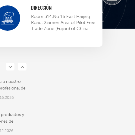
DIRECCIÓN
adshow
Room 314,No.16 East Haijing
S EP BU
Road, Xiamen Area of Pilot Free
Trade Zone (Fujian) of China
13,2023
a la
ación ETL, el
EP abre la
13,2023
al mercado
ericano
 a nuestro
rofesional de
o exterior.
16,2026
e productos y
ones de
CE
12,2026