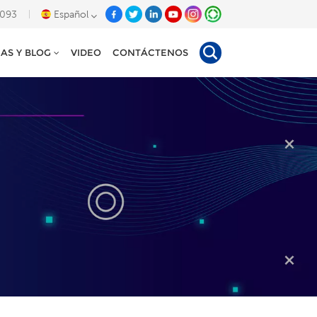
8093
Español
IAS Y BLOG
VIDEO
CONTÁCTENOS
English
Deutsch
Español
Tiếng Việt