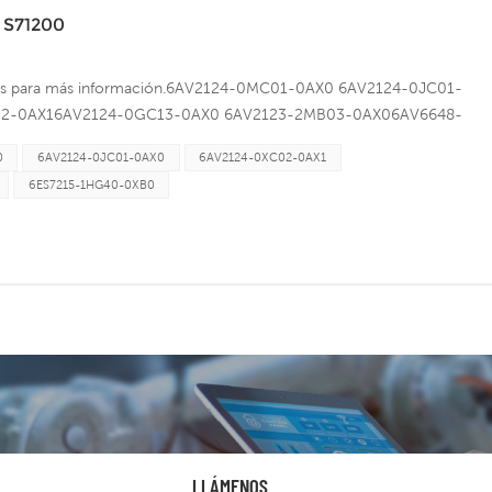
)Correo electrónico: conradautomation@gmail.com
l S71200
enos para más información.6AV2124-0MC01-0AX0 6AV2124-0JC01-
02-0AX16AV2124-0GC13-0AX0 6AV2123-2MB03-0AX06AV6648-
215-1HG40-0XB0 6ES7215-1AG40-0XB06ES7217-1AG40-0XB0
0
6AV2124-0JC01-0AX0
6AV2124-0XC02-0AX1
 6ES7214-1BG40-0XB06ES7223-1BL32-0XB0 6ES7221-1BF32-
6ES7215-1HG40-0XB0
2-0XB06ES7222-1HH32-0XB0 6ES7223-1BH32-0XB06ES7222-
2-1BH32-0XB0 6ES7222-1HF32-0XB06ES7134-6GF00-0AA1
0 6ES7158-0AD01-0XA06ES7231-4HD32-0XB0 Mandy KeXIAMEN
rección: Unidad 314-1, n.° 16, calle East Haijing, área de
(Fujian) de China.Tel.: 86-0592-6082356Móvil: 86-
7Correo electrónico:conradautomation@gmail.comSitio
LLÁMENOS