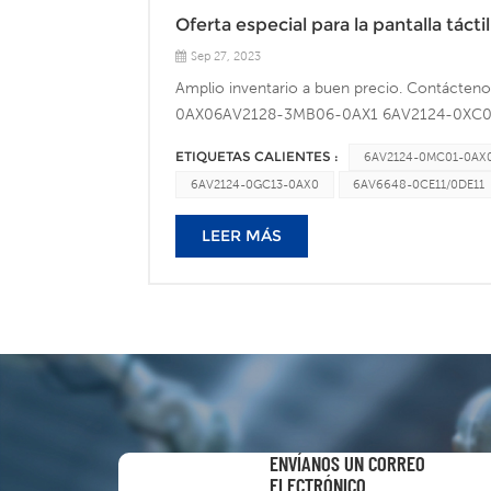
6082356Móvil: +86-18659279237 (WhatsApp
Oferta especial para la pantalla tácti
Sep 27, 2023
Amplio inventario a buen precio. Contáct
0AX06AV2128-3MB06-0AX1 6AV2124-0XC
0CE11/0DE11 6AV6648-0CC11/0DC116ES7
ETIQUETAS CALIENTES :
6AV2124-0MC01-0AX
6ES7234-4HE32-0XB06ES7214-1AG40-0XB0
6AV2124-0GC13-0AX0
6AV6648-0CE11/0DE11
0XB06ES7231-5ND32-0XB0 6ES7231-5PD3
1BF32-0XB0 6ES7222-1HH32-0XB06ES722
LEER MÁS
6ES7132-6BH01-0BA06ES7158-3AD10-0XA
CONRAD AUTOMATION TECHNOLOGY CO., LTD.Di
Xiamen de la Zona Piloto de Libre Comercio 
18659279237WhatsApp/Skype: 861865927923
web:www.conradautomation.com
ENVÍANOS UN CORREO
ELECTRÓNICO