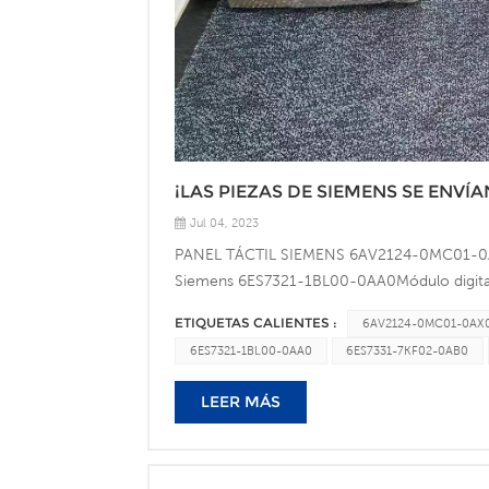
¡LAS PIEZAS DE SIEMENS SE ENVÍA
Jul 04, 2023
PANEL TÁCTIL SIEMENS 6AV2124-0MC01-0A
Siemens 6ES7321-1BL00-0AA0Módulo digit
6ES7332-5HF00-0AB0Módulo analógico SI
ETIQUETAS CALIENTES :
6AV2124-0MC01-0AX
1KF10-0AB0Módulo analógico SIMENS 6ES733
6ES7321-1BL00-0AA0
6ES7331-7KF02-0AB0
enviarme consultas sobre artículos de SIEME
razonable y gestionaré las piezas que ya no 
LEER MÁS
aparece a continuación. ¡Espero que podam
KeXIAMEN CONRAD AUTOMATION TECHNOLOGY 
Zhaotai, Nº 16, Calle Haijing Este, Distrito d