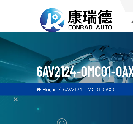
6AV2124-0MC01-0A
/
Hogar
6AV2124-0MC01-0AX0