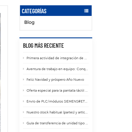
CATEGORÍAS
Blog
BLOG MÁS RECIENTE
Primera actividad de integración de equipos de 2026: Una soleada excursión al lago Liang'er en la montaña Tianzhu.
Aventura de trabajo en equipo: Conquistando la montaña Yun Ding en Xiamen.
Feliz Navidad y próspero Año Nuevo
Oferta especial para la pantalla táctil S71200
Envío de PLC/módulos SIEMENS#ET200#S7300
Nuestro stock habitual (partes) y artículos promocionales.
Guía de transferencia de unidad tipo C/D del tamaño de un libro S120