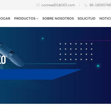
conread01@163.com
86-1806574
HOGAR
PRODUCTOS
SOBRE NOSOTROS
SOLICITUD
NOTIC
X0