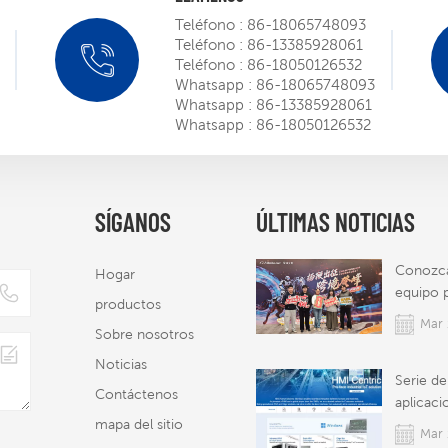
Teléfono :
86-18065748093
Teléfono :
86-13385928061
Mini ro
Teléfono :
86-18050126532
SIEMEN
Whatsapp :
86-18065748093
Whatsapp :
86-13385928061
Mar 
Whatsapp :
86-18050126532
Obtenid
certific
robot ST
SÍGANOS
ÚLTIMAS NOTICIAS
Mar 
puerta 
norteam
Conozca
Hogar
equipo p
productos
comerci
Mar 
Sobre nosotros
Noticias
Serie d
Contáctenos
aplicaci
mapa del sitio
PROFA
Mar 