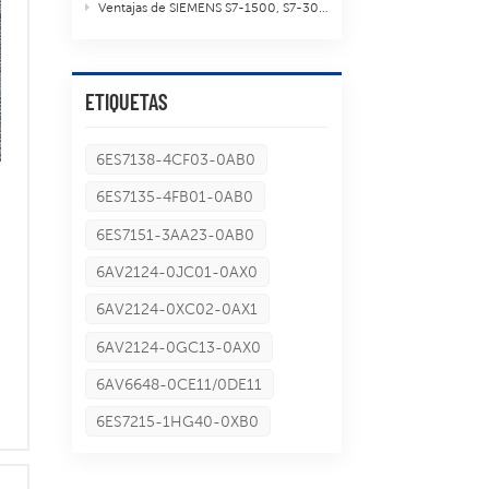
Ventajas de SIEMENS S7-1500, S7-300 y S7-400
ETIQUETAS
6ES7138-4CF03-0AB0
6ES7135-4FB01-0AB0
6ES7151-3AA23-0AB0
6AV2124-0JC01-0AX0
6AV2124-0XC02-0AX1
6AV2124-0GC13-0AX0
6AV6648-0CE11/0DE11
6ES7215-1HG40-0XB0