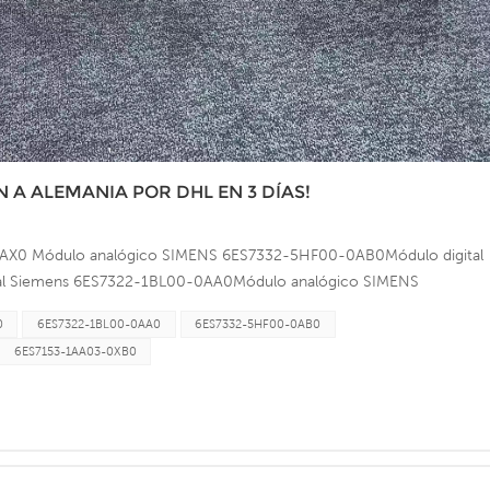
N A ALEMANIA POR DHL EN 3 DÍAS!
X0 Módulo analógico SIMENS 6ES7332-5HF00-0AB0Módulo digital
al Siemens 6ES7322-1BL00-0AA0Módulo analógico SIMENS
MENS 6ES7331-7KF02-0AB0Módulo analógico SIMENS 6ES7431-
0
6ES7322-1BL00-0AA0
6ES7332-5HF00-0AB0
1-7PE10-0AB0¡Envío a Alemania! Mis queridos clientes,Puedes
6ES7153-1AA03-0XB0
NS, repuestos para robots ABB, etc. Te ofreceré un precio muy
se fabrican. Puedes contactarme a través de la información que
os establecer una buena relación de cooperación!Atentamente, Mandy
CO., LTD.Dirección: Habitación 314, Pabellón Industrial
e Haicang, Ciudad de Xiamen, Provincia de Fujian, China.Tel.: +86-592-