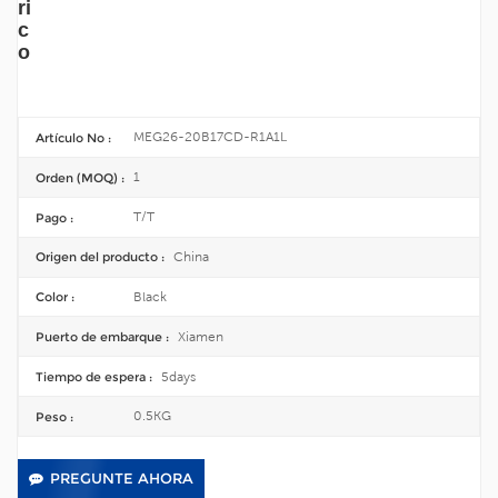
ri
c
o
MEG26-20B17CD-R1A1L
Artículo No :
1
Orden (MOQ) :
T/T
Pago :
China
Origen del producto :
Black
Color :
Xiamen
Puerto de embarque :
5days
Tiempo de espera :
0.5KG
Peso :
PREGUNTE AHORA