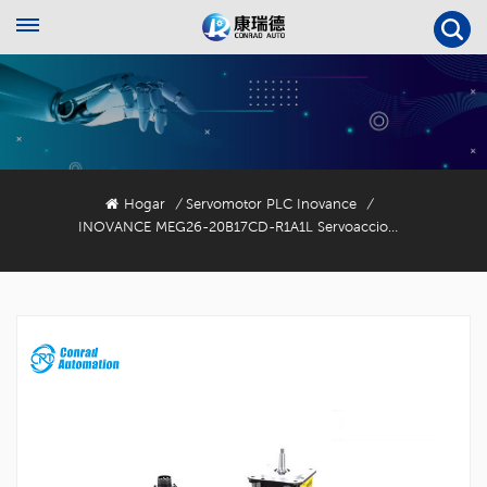
Hogar
Servomotor PLC Inovance
/
/
INOVANCE MEG26-20B17CD-R1A1L Servoaccionamiento Electrohidráulico Para Máquina De Moldeo Por Inyección