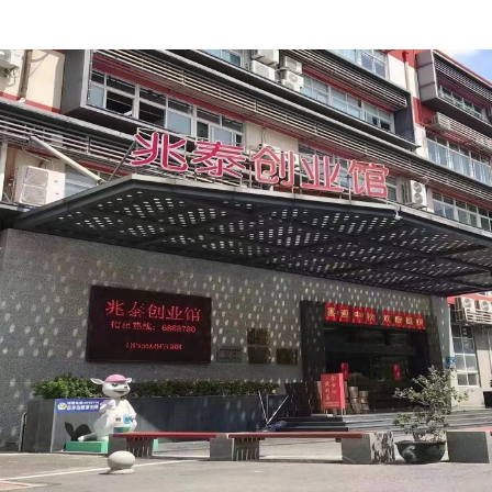
unidad DeviceNet
original, nuevo
material plástico.