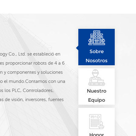
Sobre
y Co., Ltd. se estableció en
Nosotros
es proporcionar robots de 4 a 6
sión y componentes y soluciones
odo el mundo.Contamos con una
s los PLC, Controladores,
Nuestro
s de visión, inversores, fuentes
Equipo
es y otros productos.
Schneider, Siemens, ABB,
Instrument, Autonics, MEAN
Nuestro equipo de ventas: Eri
Honor