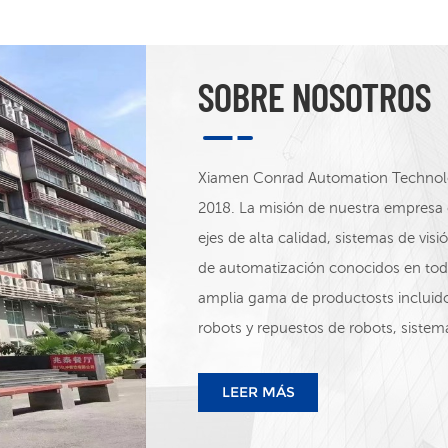
SOBRE NOSOTROS
Xiamen Conrad Automation Technolog
2018. La misión de nuestra empresa 
ejes de alta calidad, sistemas de vi
de automatización conocidos en t
amplia gama de productosts incluido
robots y repuestos de robots, sistema
de alimentación conmutadas, sensor
Distribuimos las siguientes marcas: 
LEER MÁS
STEP&ADTECH, INOVANCE, WINTERS 
WELL, ETC.