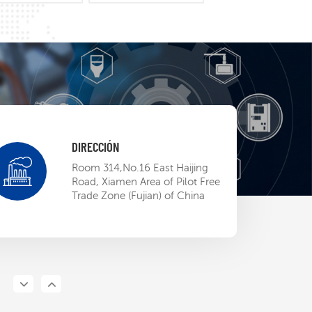
DIRECCIÓN
adshow
Room 314,No.16 East Haijing
S EP BU
Road, Xiamen Area of Pilot Free
Trade Zone (Fujian) of China
13,2023
a la
ación ETL, el
EP abre la
13,2023
al mercado
ericano