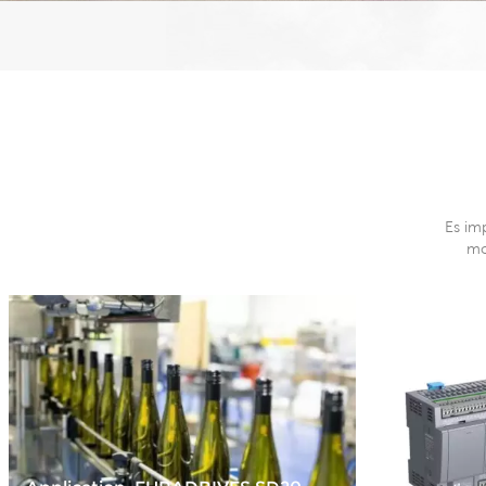
Es im
mo