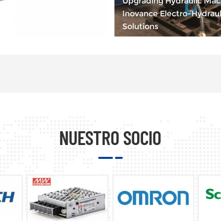
Upgrading Hydraulic Mac
wer, Flexible Control —
Inovance Electro-Hydraul
EASY321 Serie PLC
Solutions
NUESTRO SOCIO