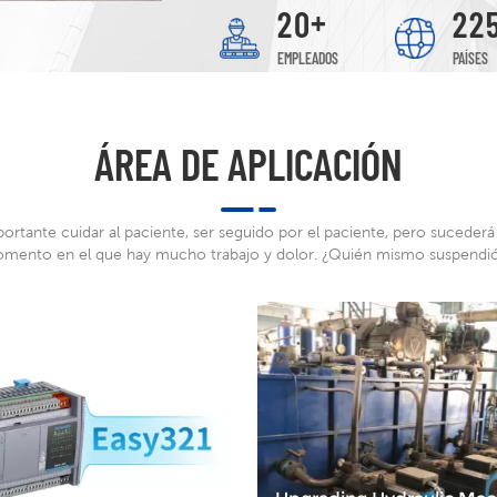
+
2
0
2
2
EMPLEADOS
PAÍSES
ÁREA DE APLICACIÓN
portante cuidar al paciente, ser seguido por el paciente, pero sucederá
mento en el que hay mucho trabajo y dolor. ¿Quién mismo suspendió
baloncesto?