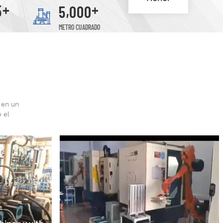
+
+
,
5
5
0
0
0
Patrick, Mandy, Esmer, Valor
METRO CUADRADO
 en un
 el