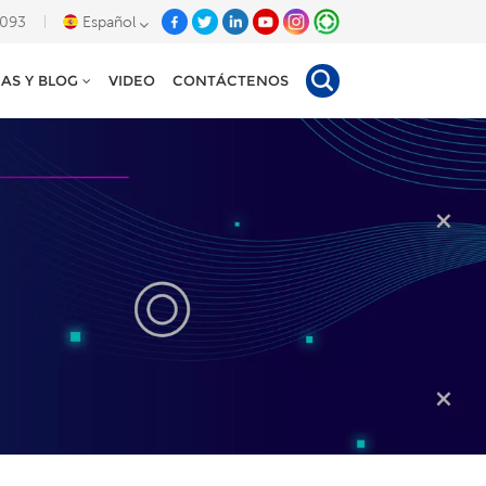
8093
Español
IAS Y BLOG
VIDEO
CONTÁCTENOS
English
Deutsch
Español
Tiếng Việt