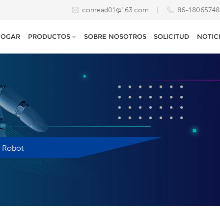
conread01@163.com
86-1806574
HOGAR
PRODUCTOS
SOBRE NOSOTROS
SOLICITUD
NOTIC
l Robot