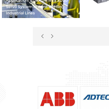
Application: EURADRIVES SD20
Servo System in Wine Bottling
Compact Po
Industrial Lines
INOVANCE 