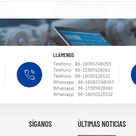
LLÁMENOS
Teléfono :
86-18065748093
Teléfono :
86-13385928061
Mini ro
Teléfono :
86-18050126532
SIEMEN
Whatsapp :
86-18065748093
Whatsapp :
86-13385928061
Mar 
Whatsapp :
86-18050126532
Obtenid
certific
robot ST
SÍGANOS
ÚLTIMAS NOTICIAS
Mar 
puerta 
norteam