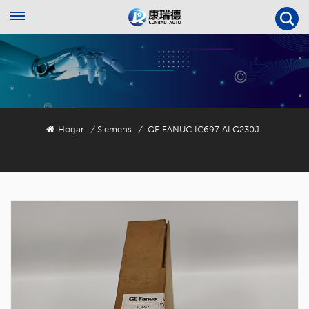
Hogar
Siemens
GE FANUC IC697 ALG230J
/
/