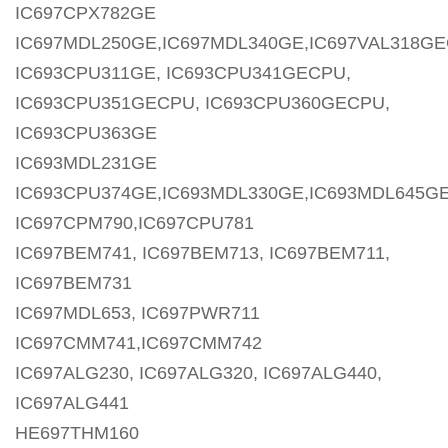
IC697CPX782GE
IC697MDL250GE,IC697MDL340GE,IC697VAL318G
IC693CPU311GE, IC693CPU341GECPU,
IC693CPU351GECPU, IC693CPU360GECPU,
IC693CPU363GE
IC693MDL231GE
IC693CPU374GE,IC693MDL330GE,IC693MDL645G
IC697CPM790,IC697CPU781
IC697BEM741, IC697BEM713, IC697BEM711,
IC697BEM731
IC697MDL653, IC697PWR711
IC697CMM741,IC697CMM742
IC697ALG230, IC697ALG320, IC697ALG440,
IC697ALG441
HE697THM160