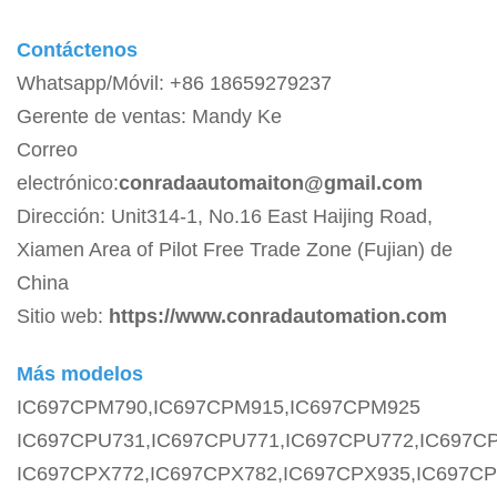
Contáctenos
Whatsapp/Móvil: +86 18659279237
Gerente de ventas: Mandy Ke
Correo
electrónico:
conradaautomaiton@gmail.com
Dirección: Unit314-1, No.16 East Haijing Road,
Xiamen Area of Pilot Free Trade Zone (Fujian) de
China
Sitio web:
https://www.conradautomation.com
Más modelos
IC697CPM790,IC697CPM915,IC697CPM925
IC697CPU731,IC697CPU771,IC697CPU772,IC697C
IC697CPX772,IC697CPX782,IC697CPX935,IC697C