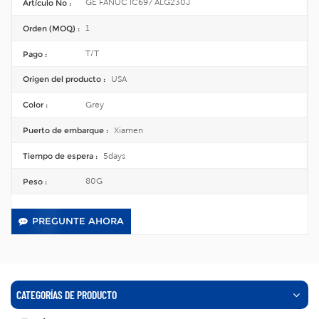
GE FANUC IC697 ALG230J
Artículo No :
1
Orden (MOQ) :
T/T
Pago :
USA
Origen del producto :
Grey
Color :
Xiamen
Puerto de embarque :
5days
Tiempo de espera :
80G
Peso :
PREGUNTE AHORA
CATEGORÍAS DE PRODUCTO