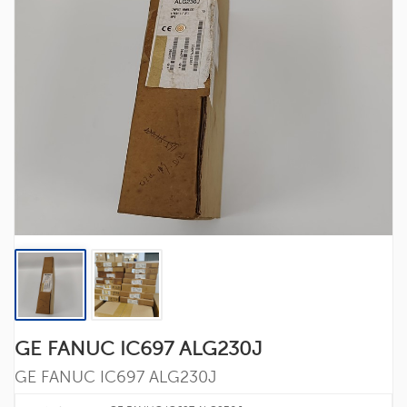
GE FANUC IC697 ALG230J
GE FANUC IC697 ALG230J