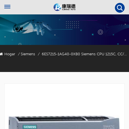
Hogar
Siemens
6ES7215-1AG40-0XB0 Siemens CPU 1215C, CC/CC/CC
/
/