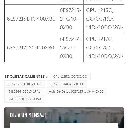
6ES7215-
CPU 1215C,
6ES72151HG400XB0
1HG40-
CC/CC/RLY,
0XB0
14DI/10DO/2AI/
6ES7217-
CPU 1217C,
6ES72171AG400XB0
1AG40-
CC/CC/CC,
0XB0
14DI/10DQ/2AI/
ETIQUETAS CALIENTES :
CPU 1215C, CC/CC/CC
6ES7155-6AU01-0CN0
6ES7215-1AG40-0XB0
6SL3244-0BB13-1PA1
Hoja De Datos 6ES7215-1AG40-0XB0
6SE3214-0TP87-0RA0
DEJA UN MENSAJE