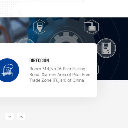
DIRECCIÓN
adshow
Room 314,No.16 East Haijing
S EP BU
Road, Xiamen Area of Pilot Free
Trade Zone (Fujian) of China
13,2023
a la
ación ETL, el
EP abre la
13,2023
al mercado
ericano