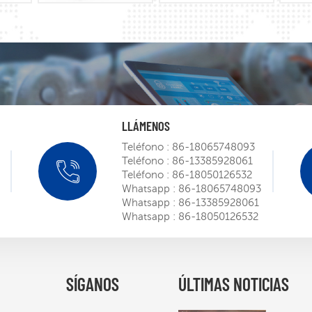
LLÁMENOS
Teléfono :
86-18065748093
Teléfono :
86-13385928061
Mini ro
Teléfono :
86-18050126532
SIEMEN
Whatsapp :
86-18065748093
Whatsapp :
86-13385928061
Mar 
Whatsapp :
86-18050126532
Obtenid
certific
robot ST
SÍGANOS
ÚLTIMAS NOTICIAS
Mar 
puerta 
norteam