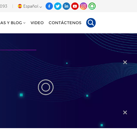
8093
Español
IAS Y BLOG
VIDEO
CONTÁCTENOS
English
Deutsch
Español
Tiếng Việt