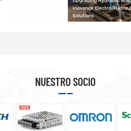
Upgrading Hydraulic Mac
wer, Flexible Control —
Inovance Electro-Hydraul
EASY321 Serie PLC
Solutions
NUESTRO SOCIO