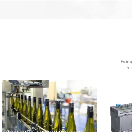
Es im
mo