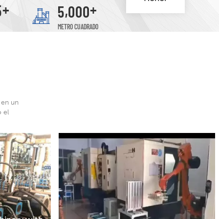
+
+
,
5
5
0
0
0
Patrick, Mandy, Esmer, Valor
METRO CUADRADO
 en un
 el