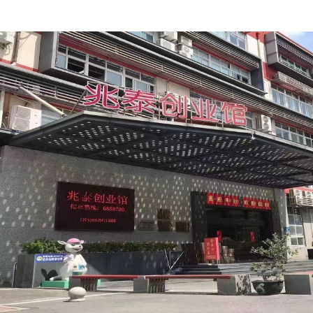
unidad DeviceNet
original, nuevo
material plástico.