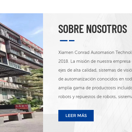
SOBRE NOSOTROS
Xiamen Conrad Automation Technolog
2018. La misión de nuestra empresa 
ejes de alta calidad, sistemas de vi
de automatización conocidos en t
amplia gama de productosts incluido
robots y repuestos de robots, sistema
de alimentación conmutadas, sensor
Distribuimos las siguientes marcas: 
LEER MÁS
STEP&ADTECH, INOVANCE, WINTERS 
WELL, ETC.