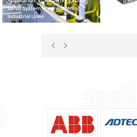
Application: EURADRIVES SD20
Servo System in Wine Bottling
Compact Po
Industrial Lines
INOVANCE 