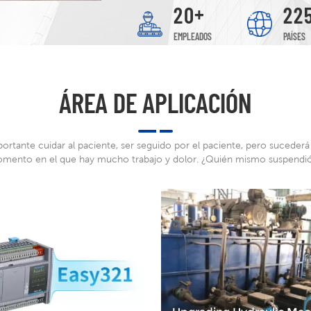
+
2
0
2
2
EMPLEADOS
PAÍSES
ÁREA DE APLICACIÓN
portante cuidar al paciente, ser seguido por el paciente, pero sucederá
mento en el que hay mucho trabajo y dolor. ¿Quién mismo suspendió
baloncesto?