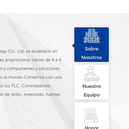
Sobre
y Co., Ltd. se estableció en
Nosotros
es proporcionar robots de 4 a 6
sión y componentes y soluciones
odo el mundo.Contamos con una
s los PLC, Controladores,
Nuestro
s de visión, inversores, fuentes
Equipo
es y otros productos.
Schneider, Siemens, ABB,
Instrument, Autonics, MEAN
Nuestro equipo de ventas: Eri
Honor