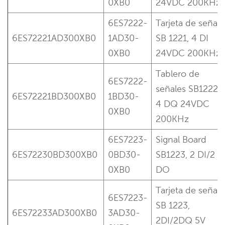
0XB0
24VDC 200KHz
6ES7222-
Tarjeta de señal
6ES72221AD300XB0
1AD30-
SB 1221, 4 DI
0XB0
24VDC 200KHz
Tablero de
6ES7222-
señales SB1222,
6ES72221BD300XB0
1BD30-
4 DQ 24VDC
0XB0
200KHz
6ES7223-
Signal Board
6ES72230BD300XB0
0BD30-
SB1223, 2 DI/2
0XB0
DO
Tarjeta de señal
6ES7223-
SB 1223,
6ES72233AD300XB0
3AD30-
2DI/2DQ 5V