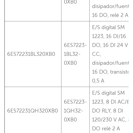
0XB0
disipador/fuente
16 DO, relé 2 A
E/S digital SM
1223, 16 DI/16
6ES7223-
DO, 16 DI 24 V
6ES72231BL320XB0
1BL32-
CC,
0XB0
disipador/fuente
16 DO, transistor
0,5 A
E/S digital SM
6ES7223-
1223, 8 DI AC/8
6ES72231QH320XB0
1QH32-
DO RLY, 8 DI
0XB0
120/230 V AC, 8
DO relé 2 A