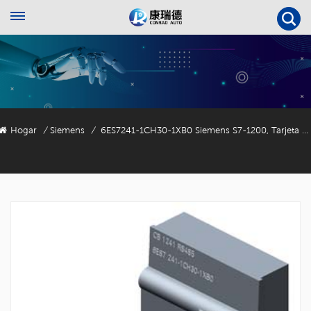
Hogar
Siemens
6ES7241-1CH30-1XB0 Siemens S7-1200, Tarjeta De Comunicación CB 1241, RS485
/
/