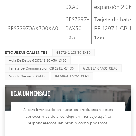
0XA0
expansión 2.0M
6ES7297-
Tarjeta de baterí
6ES72970AX300XA0
0AX30-
BB 1297 f. CPU
0XA0
12xx
ETIQUETAS CALIENTES :
6ES7241-1CH30-1XB0
Hoja De Datos 6ES7241-1CH30-1XB0
Tarjeta De Comunicación CB 1241, RS485
6ES7137-6AA01-0BA0
Módulo Siemens RS485
1FL6064-1AC61-0LH1
DEJA UN MENSAJE
Si está interesado en nuestros productos y desea
conocer más detalles, deje un mensaje aquí, le
responderemos tan pronto como podamos.