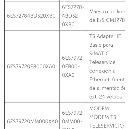
6ES7278-
Maestro de línea
6ES72784BD320XB0
4BD32-
de E/S CM1278
0XB0
TS Adapter IE
Basic para
SIMATIC
6ES7972-
Teleservice,
6ES79720EB000XA0
0EB00-
conexión a
0XA0
Ethernet, fuente
de alimentación
ext. 24 voltios
MÓDEM
6ES7972-
MÓDEM TS
6ES79720MM000XA0
0MM00-
TELESERVICIO