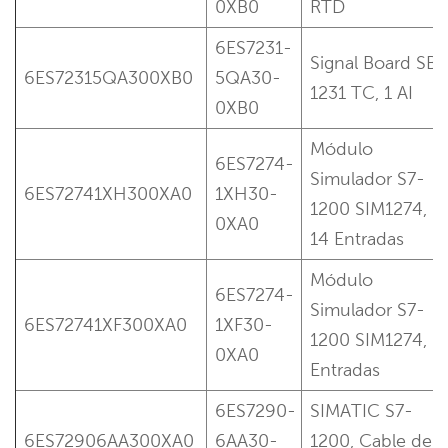
0XB0
RTD
6ES7231-
Signal Board SB
6ES72315QA300XB0
5QA30-
1231 TC, 1 AI
0XB0
Módulo
6ES7274-
Simulador S7-
6ES72741XH300XA0
1XH30-
1200 SIM1274,
0XA0
14 Entradas
Módulo
6ES7274-
Simulador S7-
6ES72741XF300XA0
1XF30-
1200 SIM1274, 8
0XA0
Entradas
6ES7290-
SIMATIC S7-
6ES72906AA300XA0
6AA30-
1200, Cable de