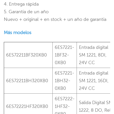
4. Entrega rápida
5. Garantía de un año
Nuevo + original + en stock + un año de garantía
Más modelos
6ES7221-
Entrada digital
6ES72211BF320XB0
1BF32-
SM 1221, 8DI,
0XB0
24V CC
6ES7221-
Entrada digital
6ES72211BH320XB0
1BH32-
SM 1221, 16DI,
0XB0
24V CC
6ES7222-
Salida Digital SM
6ES72221HF320XB0
1HF32-
1222, 8 DO, Relé
0XB0