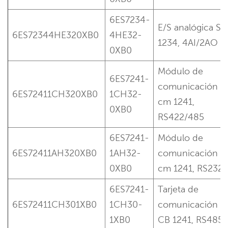
6ES7234-
E/S analógica S
6ES72344HE320XB0
4HE32-
1234, 4AI/2AO
0XB0
Módulo de
6ES7241-
comunicación
6ES72411CH320XB0
1CH32-
cm 1241,
0XB0
RS422/485
6ES7241-
Módulo de
6ES72411AH320XB0
1AH32-
comunicación
0XB0
cm 1241, RS232
6ES7241-
Tarjeta de
6ES72411CH301XB0
1CH30-
comunicación
1XB0
CB 1241, RS485