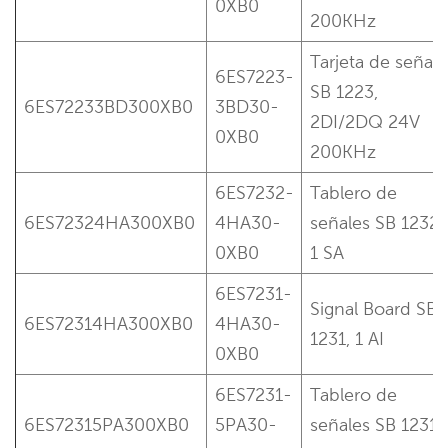
0XB0
200KHz
Tarjeta de señal
6ES7223-
SB 1223,
6ES72233BD300XB0
3BD30-
2DI/2DQ 24V
0XB0
200KHz
6ES7232-
Tablero de
6ES72324HA300XB0
4HA30-
señales SB 1232,
0XB0
1 SA
6ES7231-
Signal Board SB
6ES72314HA300XB0
4HA30-
1231, 1 AI
0XB0
6ES7231-
Tablero de
6ES72315PA300XB0
5PA30-
señales SB 1231