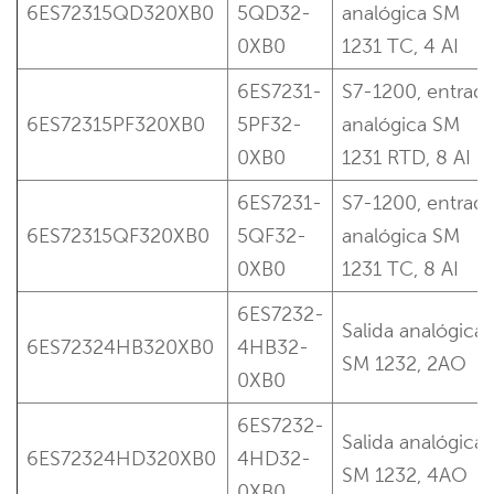
6ES72315QD320XB0
5QD32-
analógica SM
0XB0
1231 TC, 4 AI
6ES7231-
S7-1200, entrad
6ES72315PF320XB0
5PF32-
analógica SM
0XB0
1231 RTD, 8 AI
6ES7231-
S7-1200, entrad
6ES72315QF320XB0
5QF32-
analógica SM
0XB0
1231 TC, 8 AI
6ES7232-
Salida analógica
6ES72324HB320XB0
4HB32-
SM 1232, 2AO
0XB0
6ES7232-
Salida analógica
6ES72324HD320XB0
4HD32-
SM 1232, 4AO
0XB0