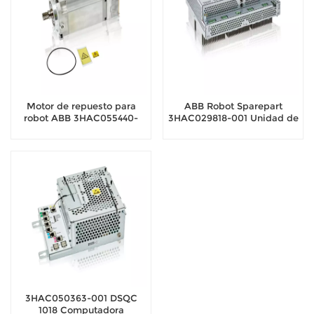
Motor de repuesto para
ABB Robot Sparepart
robot ABB 3HAC055440-
3HAC029818-001 Unidad de
005, 1 kW, 2 Nm
accionamiento DSQC 663
3HAC050363-001 DSQC
1018 Computadora