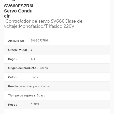
SV660FS7R6I
Servo
Condu
cir
Controlador de servo SV660
Clase de
voltaje:
Monofásico/
Trifásico 220V
SV660FS7R6I
Artículo No :
1
Orden (MOQ) :
T/T
Pago :
China
Origen del producto :
Black
Color :
Xiamen
Puerto de embarque :
5days
Tiempo de espera :
0.5KG
Peso :