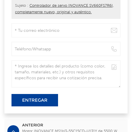
Sujeto :
Controlador de servo INOVANCE SV660FS7R6I,
completamente nuevo, original y auténtico.
ENTREGAR
ANTERIOR
Motor INOVANCE MS1H3-55C15CD-U131Y de 5500 W