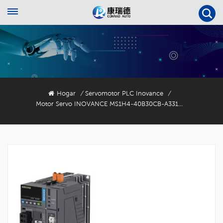
Hogar
Servomotor PLC Inovance
/
/
Motor Servo INOVANCE MS1H4-40B30CB-A331R De 400 W Con Codificador De 23 Bits