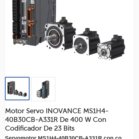
Motor Servo INOVANCE MS1H4-
40B30CB-A331R De 400 W Con
Codificador De 23 Bits
Servomotor MS1H4-40B30CB-A331R con co