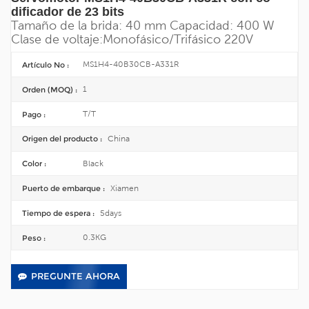
dificador de 23 bits
Tamaño de la brida: 40 mm
Capacidad: 400 W
Clase de voltaje:
Monofásico/
Trifásico 220V
MS1H4-40B30CB-A331R
Artículo No :
1
Orden (MOQ) :
T/T
Pago :
China
Origen del producto :
Black
Color :
Xiamen
Puerto de embarque :
5days
Tiempo de espera :
0.3KG
Peso :
PREGUNTE AHORA