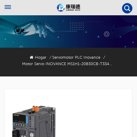
Hogar
Servomotor PLC Inovance
/
/
Motor Servo INOVANCE MS1H1-20B30CB-T334Z De 200 W Con Codificador De 18 Bits