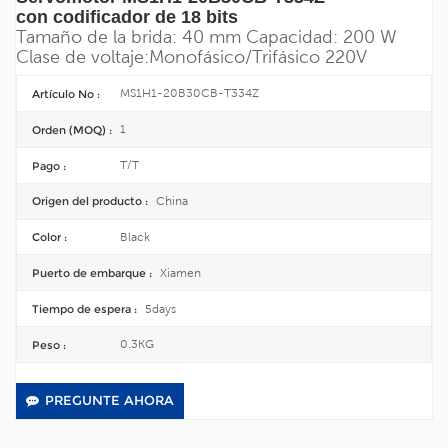
con codificador de 18 bits
Tamaño de la brida: 40 mm
Capacidad: 200 W
Clase de voltaje:
Monofásico/
Trifásico 220V
MS1H1-20B30CB-T334Z
Artículo No :
1
Orden (MOQ) :
T/T
Pago :
China
Origen del producto :
Black
Color :
Xiamen
Puerto de embarque :
5days
Tiempo de espera :
0.3KG
Peso :
PREGUNTE AHORA