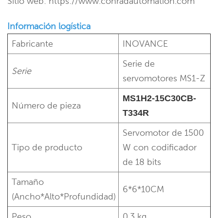
Sitio web: https://www.conradautomation.com
Información logística
Fabricante
INOVANCE
Serie de
Serie
servomotores MS1-Z
MS1H2-15C30CB-
Número de pieza
T334R
Servomotor de 1500
Tipo de producto
W con codificador
de 18 bits
Tamaño
6*6*10CM
(Ancho*Alto*Profundidad)
Peso
0,3 kg