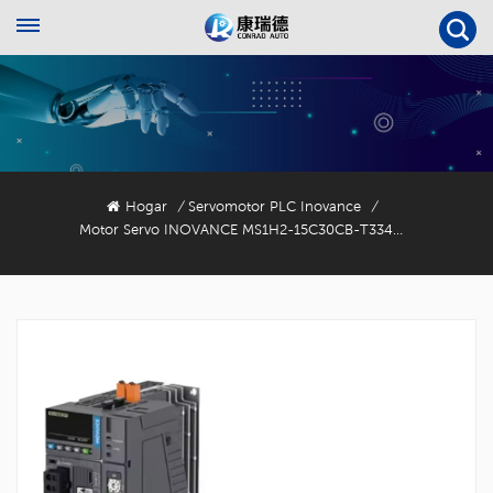
Hogar
Servomotor PLC Inovance
/
/
Motor Servo INOVANCE MS1H2-15C30CB-T334R De 1500 W Con Codificador De 18 Bits.