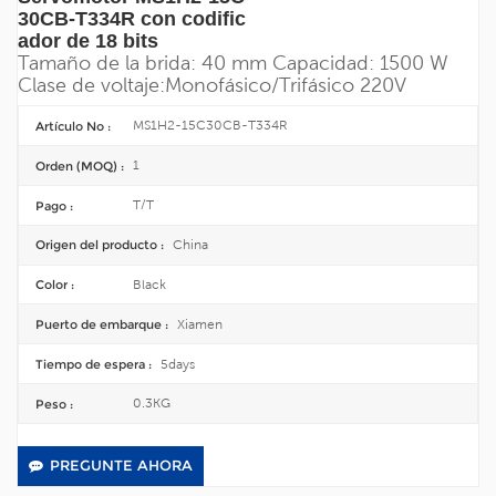
30CB-T334R con codific
ador de 18 bits
Tamaño de la brida: 40 mm
Capacidad: 1500 W
Clase de voltaje:
Monofásico/
Trifásico 220V
MS1H2-15C30CB-T334R
Artículo No :
1
Orden (MOQ) :
T/T
Pago :
China
Origen del producto :
Black
Color :
Xiamen
Puerto de embarque :
5days
Tiempo de espera :
0.3KG
Peso :
PREGUNTE AHORA