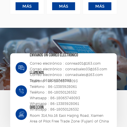
Series Crane Drive
Series Crane Drive
Easy series
MÁS
MÁS
MÁS
gic
Open & closed loop
Open & closed loop
programmable logic
pr
AC drive
AC drive
controller
ENVÍANOS UN CORREO ELECTRÓNICO
Correo electrónico :
conread01@163.com
Correo electrónico :
conradsales03@163.com
LLÁMENOS
Correo electrónico :
conradsales@163.com
Skype :
8618065748093
Teléfono :
86-18065748093
Teléfono :
86-13385928061
Teléfono :
86-18050126532
Whatsapp :
86-18065748093
Whatsapp :
86-13385928061
DIRECCIÓN
Whatsapp :
86-18050126532
Room 314,No.16 East Haijing Road, Xiamen
Area of Pilot Free Trade Zone (Fujian) of China