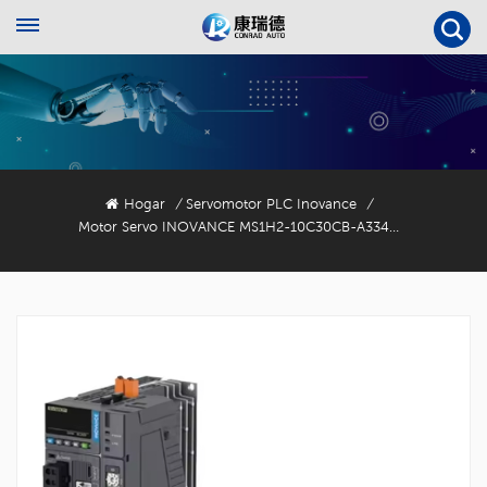
Hogar
Servomotor PLC Inovance
/
/
Motor Servo INOVANCE MS1H2-10C30CB-A334Z De 1000 W Con Codificador De 23 Bits