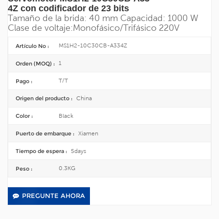
4Z con codificador de 23 bits
Tamaño de la brida: 40 mm
Capacidad: 1000 W
Clase de voltaje:
Monofásico/
Trifásico 220V
MS1H2-10C30CB-A334Z
Artículo No :
1
Orden (MOQ) :
T/T
Pago :
China
Origen del producto :
Black
Color :
Xiamen
Puerto de embarque :
5days
Tiempo de espera :
0.3KG
Peso :
PREGUNTE AHORA