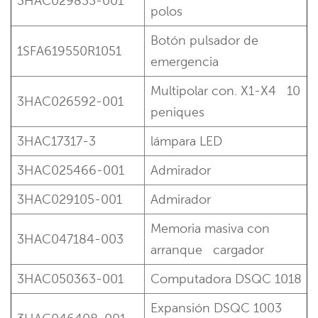
3HAC029855-001
polos
Botón pulsador de
1SFA619550R1051
emergencia
Multipolar con. X1-X4
10
3HAC026592-001
peniques
3HAC17317-3
lámpara LED
3HAC025466-001
Admirador
3HAC029105-001
Admirador
Memoria masiva con
3HAC047184-003
arranque
cargador
3HAC050363-001
Computadora DSQC 1018
Expansión DSQC 1003