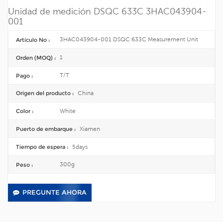
Unidad de medición DSQC 633C 3HAC043904-
001
3HAC043904-001 DSQC 633C Measurement Unit
Artículo No :
1
Orden (MOQ) :
T/T
Pago :
China
Origen del producto :
White
Color :
Xiamen
Puerto de embarque :
5days
Tiempo de espera :
300g
Peso :
PREGUNTE AHORA