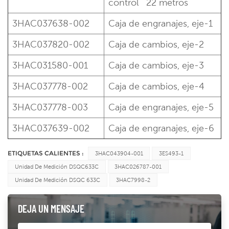
control
22 metros
3HAC037638-002
Caja de engranajes, eje-1
3HAC037820-002
Caja de cambios, eje-2
3HAC031580-001
Caja de cambios, eje-3
3HAC037778-002
Caja de cambios, eje-4
3HAC037778-003
Caja de engranajes, eje-5
3HAC037639-002
Caja de engranajes, eje-6
ETIQUETAS CALIENTES :
3HAC043904-001
3ES493-1
Unidad De Medición DSQC633C
3HAC026787-001
Unidad De Medición DSQC 633C
3HAC7998-2
DEJA UN MENSAJE