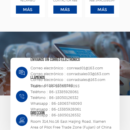
RECAMBIO
CONTACTOR ABB
ABB 3HAC039834-
A
51
3HAC029157-001
ROBOT
001 Bloque de
MÁS
MÁS
MÁS
s.
DSQC668
contactos auxiliares
co
Computadora de
(NO)
ejes
ENVÍANOS UN CORREO ELECTRÓNICO
Correo electrónico :
conread01@163.com
Correo electrónico :
conradsales03@163.com
LLÁMENOS
Correo electrónico :
conradsales@163.com
Skype :
8618065748093
Teléfono :
86-18065748093
Teléfono :
86-13385928061
Teléfono :
86-18050126532
Whatsapp :
86-18065748093
Whatsapp :
86-13385928061
DIRECCIÓN
Whatsapp :
86-18050126532
Room 314,No.16 East Haijing Road, Xiamen
Area of Pilot Free Trade Zone (Fujian) of China