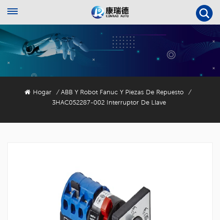
Hogar
ABB Y Robot Fanuc Y Piezas De Repuesto
/
/
3HAC052287-002 Interruptor De Llave