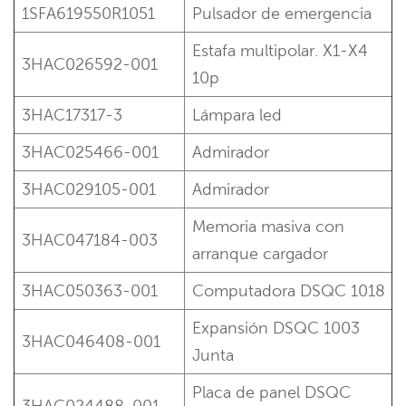
1SFA619550R1051
Pulsador de emergencia
Estafa multipolar. X1-X4
3HAC026592-001
10p
3HAC17317-3
Lámpara led
3HAC025466-001
Admirador
3HAC029105-001
Admirador
Memoria masiva con
3HAC047184-003
arranque
cargador
3HAC050363-001
Computadora DSQC 1018
Expansión DSQC 1003
3HAC046408-001
Junta
Placa de panel DSQC
3HAC024488-001