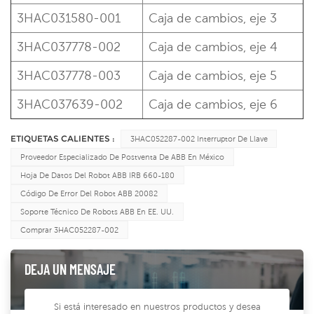
3HAC031580-001
Caja de cambios, eje 3
3HAC037778-002
Caja de cambios, eje 4
3HAC037778-003
Caja de cambios, eje 5
3HAC037639-002
Caja de cambios, eje 6
ETIQUETAS CALIENTES :
3HAC052287-002 Interruptor De Llave
Proveedor Especializado De Postventa De ABB En México
Hoja De Datos Del Robot ABB IRB 660-180
Código De Error Del Robot ABB 20082
Soporte Técnico De Robots ABB En EE. UU.
Comprar 3HAC052287-002
DEJA UN MENSAJE
Si está interesado en nuestros productos y desea