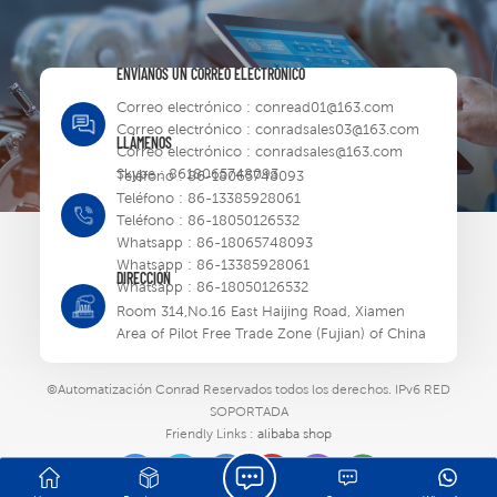
ENVÍANOS UN CORREO ELECTRÓNICO
Correo electrónico :
conread01@163.com
Correo electrónico :
conradsales03@163.com
LLÁMENOS
Correo electrónico :
conradsales@163.com
Skype :
8618065748093
Teléfono :
86-18065748093
Teléfono :
86-13385928061
Teléfono :
86-18050126532
Whatsapp :
86-18065748093
Whatsapp :
86-13385928061
DIRECCIÓN
Whatsapp :
86-18050126532
Room 314,No.16 East Haijing Road, Xiamen
Area of Pilot Free Trade Zone (Fujian) of China
©Automatización Conrad Reservados todos los derechos.
IPv6 RED
SOPORTADA
Friendly Links :
alibaba shop