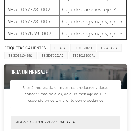
3HAC037778-002
Caja de cambios, eje-4
3HAC037778-003
Caja de engranajes, eje-5
3HAC037639-002
Caja de engranajes, eje-6
ETIQUETAS CALIENTES :
CI845A
SCYC51020
CI845A-EA
3BSE0181048R1
3BSE030221R2
3BSE018100R1
DEJA UN MENSAJE
Si está interesado en nuestros productos y desea
conocer más detalles, deje un mensaje aquí, le
responderemos tan pronto como podamos.
Sujeto :
3BSE030221R2 CI845A-EA