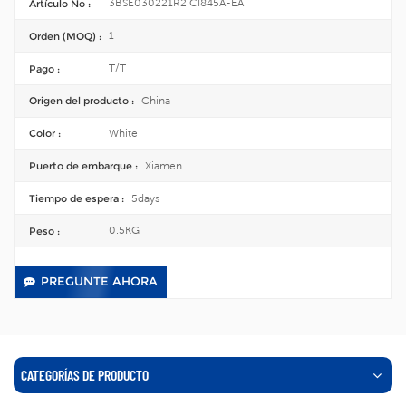
3BSE030221R2 CI845A-EA
Artículo No :
1
Orden (MOQ) :
T/T
Pago :
China
Origen del producto :
White
Color :
Xiamen
Puerto de embarque :
5days
Tiempo de espera :
0.5KG
Peso :
PREGUNTE AHORA
CATEGORÍAS DE PRODUCTO