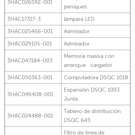
3HAC026592-001
peniques
3HAC17317-3
lámpara LED
3HAC025466-001
Admirador
3HAC029105-001
Admirador
Memoria masiva con
3HAC047184-003
arranque
cargador
3HAC050363-001
Computadora DSQC 1018
Expansión DSQC 1003
3HAC046408-001
Junta
Tablero de distribución
3HAC024488-001
DSQC 643
Filtro de línea de